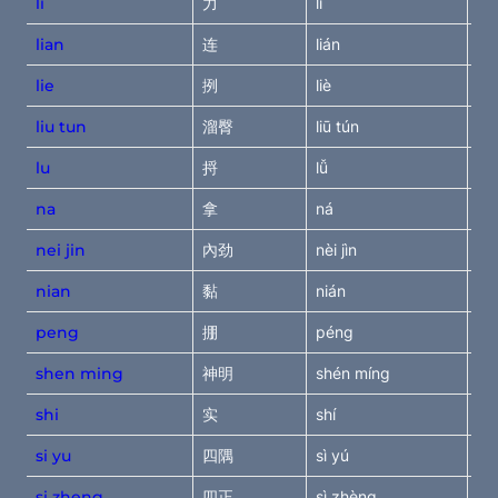
li
力
lì
gr
lian
连
lián
lin
lie
挒
liè
spl
liu tun
溜臀
liū tún
tu
lu
捋
lǚ
rol
na
拿
ná 
hol
nei jin
內劲
nèi jìn
int
nian
黏
nián 
ad
peng
掤
péng
wa
shen ming
神明
shén míng
Ill
shi
实
shí
su
si yu
四隅
sì yú
fo
si zheng
四正
sì zhèng
fou