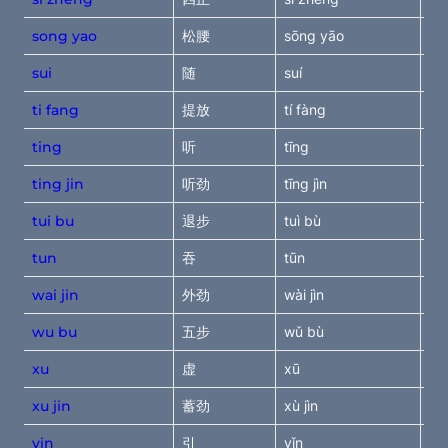
song yao
松腰
sōng yāo
re
sui
随
suí
fol
ti fang
提放
tí fàng
ra
ting
听
tīng
lis
ting jin
听劲
tīng jìn
lis
tui bu
退步
tuì bù
st
tun
吞
tūn
sw
wai jin
外劲
wài jìn
ex
wu bu
五步
wǔ bù
fi
xu
虚
xū
ins
xu jin
蓄劲
xù jìn
st
yin
引
yǐn
lur