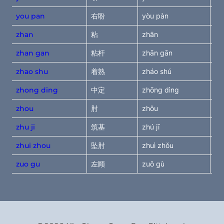
you pan
右盼
yòu pàn
di
zhan
粘
zhān
sti
zhan gan
粘杆
zhān gān
sti
zhao shu
着熟
zháo shú
pra
zhong ding
中定
zhōng dìng
cen
zhou
肘
zhǒu
el
zhu ji
筑基
zhú jī
bu
zhui zhou
坠肘
zhuì zhǒu
dr
zuo gu
左顾
zuǒ gù
di