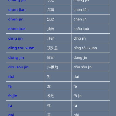
All
chen jian
沉肩
chén jiān
si
chen jin
沉劲
chén jìn
si
chou kua
抽跨
chōu kuà
dr
ding jin
顶劲
dǐng jìn
pu
ding tou xuan
顶头悬
dǐng tóu xuán
lif
dong jin
懂劲
dǒng jìn
und
dou sou jin
抖擞劲
dǒu sǒu jìn
sh
dui
對
duì
in
fa
发
fā 
 r
fa jin
发劲
fā jìn
re
fu
敷 
fū
co
gai
蓋 
gài
bl