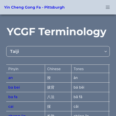
Yin Cheng Gong Fa - Pittsburgh
YCGF Terminology
Taiji
Taiji
Pinyin
Chinese
Tones
En
Xingyi
an
按
àn
pr
ba bei
拔背
bá bèi
ta
Techniques
ba fa
八法
bā fǎ
ei
Weapons
cai
採
cǎi
st
chang jin
长劲
cháng jìn
lo