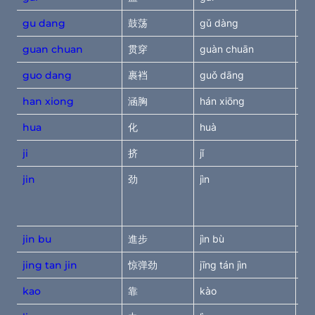
gu dang
鼓荡
gǔ dàng
be
guan chuan
贯穿
guàn chuān
go
guo dang
裹裆
guǒ dāng
lif
han xiong
涵胸
hán xiōng
ho
hua
化
huà
mel
ji
挤
jǐ
pu
jin
劲
jìn
typ
abi
le
jin bu
進步
jìn bù
st
jing tan jin
惊弹劲
jīng tán jìn
su
kao
靠
kào
sh